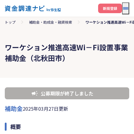
メニ
新規登録
トップ
補助金・助成金・融資検索
ワーケション推進高速Wi－F
ワーケション推進高速Wi－Fi設置事業
補助金（北秋田市）
公募期限が終了しました
補助金
2025年03月27日更新
概要