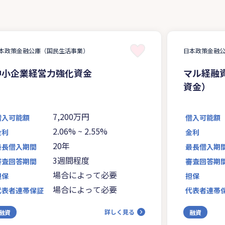
本政策金融公庫（国民生活事業）
日本政策金融
中小企業経営力強化資金
マル経融
資金）
7,200万円
借入可能額
借入可能額
2.06%
~
2.55%
金利
金利
20年
最長借入期間
最長借入期
3週間程度
審査回答期間
審査回答期
場合によって必要
担保
担保
場合によって必要
代表者連帯保証
代表者連帯
詳しく見る
融資
融資