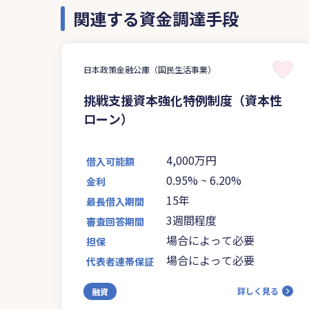
関連する資金調達手段
日本政策金融公庫（国民生活事業）
挑戦支援資本強化特例制度（資本性
ローン）
4,000万円
借入可能額
0.95%
~
6.20%
金利
15年
最長借入期間
3週間程度
審査回答期間
場合によって必要
担保
場合によって必要
代表者連帯保証
詳しく見る
融資