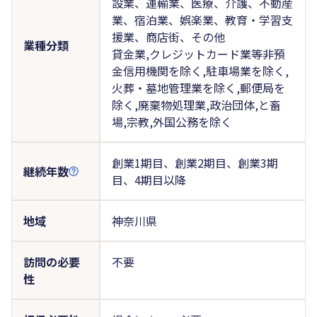
設業、運輸業、医療、介護、不動産
業、宿泊業、娯楽業、教育・学習支
援業、商店街、その他
業種分類
貸金業,クレジットカード業等非預
金信用機関を除く,駐車場業を除く,
火葬・墓地管理業を除く,郵便局を
除く,廃棄物処理業,政治団体,と畜
場,宗教,外国公務を除く
創業1期目、創業2期目、創業3期
継続年数
目、4期目以降
地域
神奈川県
訪問の必要
不要
性