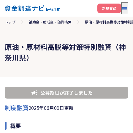
メニ
新規登録
トップ
補助金・助成金・融資検索
原油・原材料高騰等対策特別
原油・原材料高騰等対策特別融資（神
奈川県）
公募期限が終了しました
制度融資
2025年06月09日更新
概要