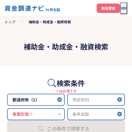
メニ
新規登録
トップ
補助金・助成金・融資検索
補助金・助成金・融資検索
検索条件
※は必須です
都道府県（1）
市区町村
条件追加
この条件で検索する