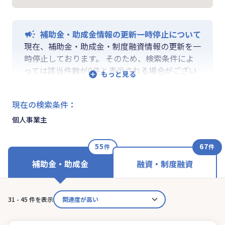
補助金・助成金情報の更新一時停止について
現在、補助金・助成金・制度融資情報の更新を一
時停止しております。 そのため、検索条件によ
っては該当件数が0件と表示される場合がござい
ます。 ご迷惑をおかけしますが、更新再開まで
お待ちいくださいますようお願い申し上げます。
現在の検索条件
：
なお、融資情報、ならびに「学ぶ」「作る」「相
談する」の各機能は通常通りご利用いただけま
個人事業主
す。
55
67
件
件
補助金・助成金
融資・制度融資
31 - 45 件を表示