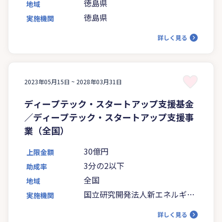
なる）
徳島県
地域
徳島県
実施機関
詳しく見る
2023年05月15日 ~
2028年03月31日
ディープテック・スタートアップ支援基金
／ディープテック・スタートアップ支援事
業（全国）
30億円
上限金額
3分の2以下
助成率
全国
地域
国立研究開発法人新エネルギ
実施機関
ー・産業技術総合開発機構
詳しく見る