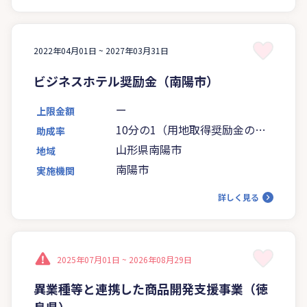
2022年04月01日 ~
2027年03月31日
ビジネスホテル奨励金（南陽市）
ー
上限金額
10分の1（用地取得奨励金の場
助成率
合）
山形県南陽市
地域
南陽市
実施機関
詳しく見る
2025年07月01日 ~
2026年08月29日
異業種等と連携した商品開発支援事業（徳
島県）