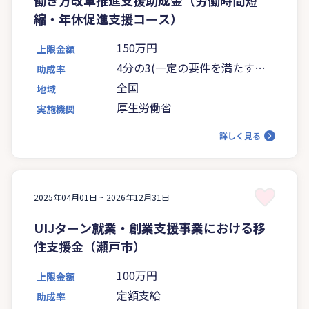
縮・年休促進支援コース）
150万円
上限金額
4分の3(一定の要件を満たす場
助成率
合は5分の4)
全国
地域
厚生労働省
実施機関
詳しく見る
2025年04月01日 ~
2026年12月31日
UIJターン就業・創業支援事業における移
住支援金（瀬戸市）
100万円
上限金額
定額支給
助成率