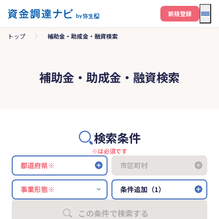
メニ
新規登録
トップ
補助金・助成金・融資検索
補助金・助成金・融資検索
検索条件
※は必須です
都道府県※
市区町村
条件追加（1）
この条件で検索する