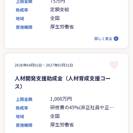
75万円
上限金額
定額支給
助成率
全国
地域
厚生労働省
実施機関
詳しく見る
2026年04月01日 ~
2027年03月31日
人材開発支援助成金（人材育成支援コー
ス）
1,000万円
上限金額
研修費の45%(非正社員や正社
助成率
員化を伴う場合は助成率上昇あ
全国
地域
り)、賃金助成あり。
厚生労働省
実施機関