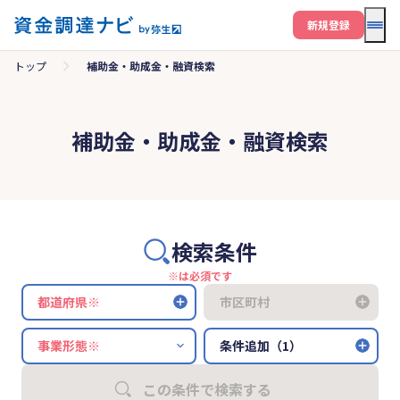
メニ
新規登録
トップ
補助金・助成金・融資検索
補助金・助成金・融資検索
検索条件
※は必須です
都道府県※
市区町村
条件追加（1）
この条件で検索する