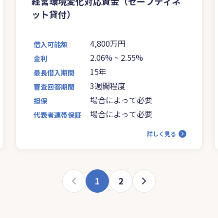
経営環境変化対応資金（セーフティネ
ット貸付）
4,800万円
借入可能額
2.06%
~
2.55%
金利
15年
最長借入期間
3週間程度
審査回答期間
場合によって必要
担保
場合によって必要
代表者連帯保証
詳しく見る
1
2