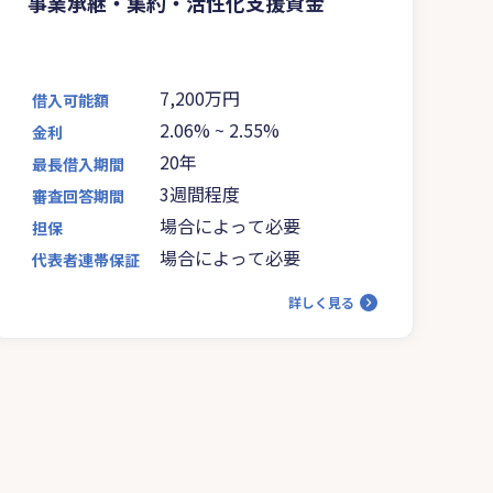
事業承継・集約・活性化支援資金
7,200万円
借入可能額
2.06%
~
2.55%
金利
20年
最長借入期間
3週間程度
審査回答期間
場合によって必要
担保
場合によって必要
代表者連帯保証
詳しく見る