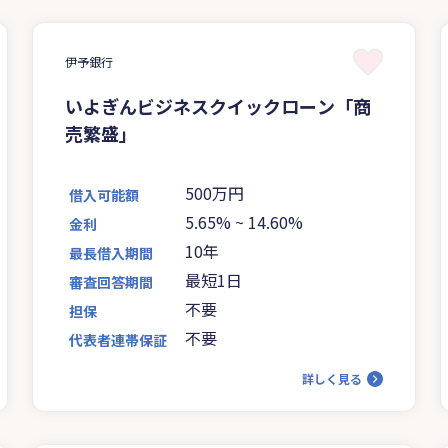
伊予銀行
いよぎんビジネスクイックローン「商
売繁盛」
500万円
借入可能額
5.65%
~
14.60%
金利
10年
最長借入期間
最短1日
審査回答期間
不要
担保
不要
代表者連帯保証
詳しく見る