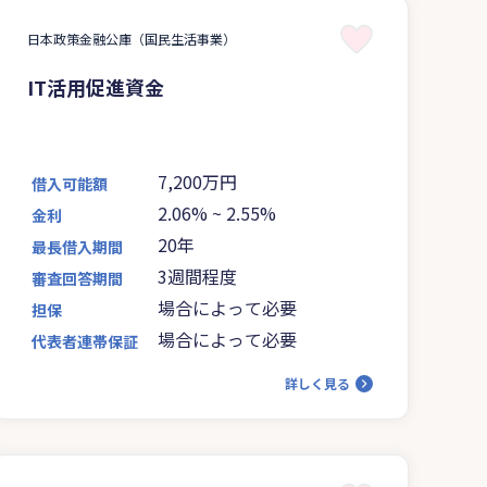
日本政策金融公庫（国民生活事業）
IT活用促進資金
7,200万円
借入可能額
2.06%
~
2.55%
金利
20年
最長借入期間
3週間程度
審査回答期間
場合によって必要
担保
場合によって必要
代表者連帯保証
詳しく見る