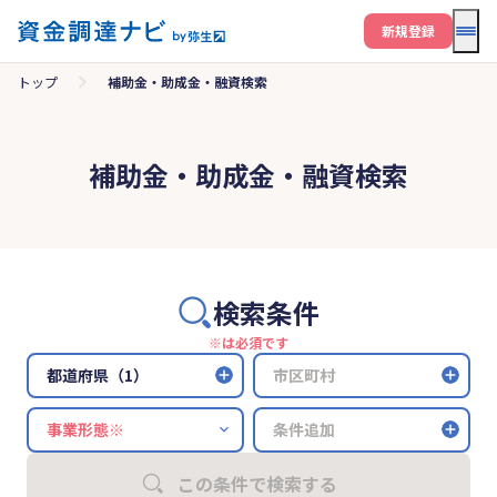
メニ
新規登録
トップ
補助金・助成金・融資検索
補助金・助成金・融資検索
検索条件
※は必須です
都道府県（1）
市区町村
条件追加
この条件で検索する