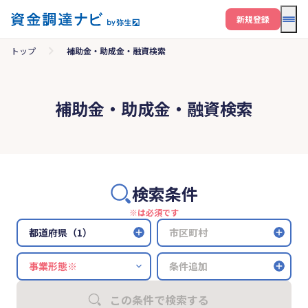
メニ
新規登録
トップ
補助金・助成金・融資検索
補助金・助成金・融資検索
検索条件
※は必須です
都道府県（1）
市区町村
条件追加
この条件で検索する