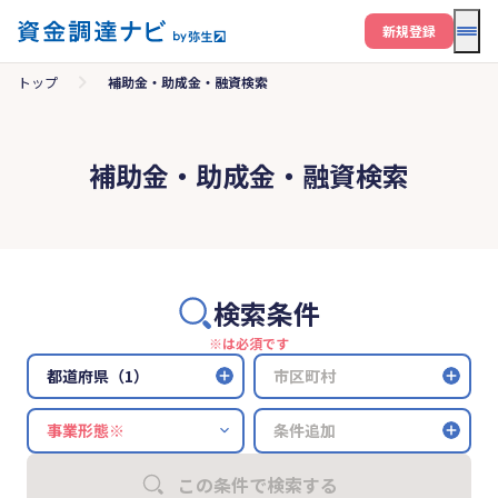
メニ
新規登録
トップ
補助金・助成金・融資検索
補助金・助成金・融資検索
検索条件
※は必須です
都道府県（1）
市区町村
条件追加
この条件で検索する