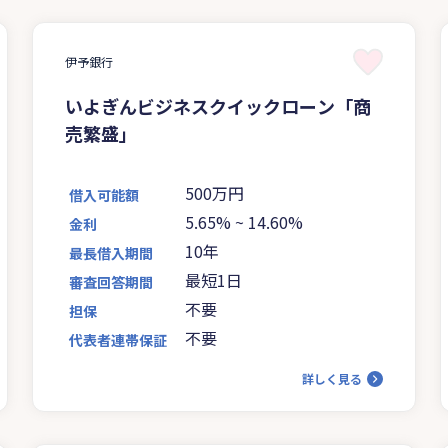
伊予銀行
いよぎんビジネスクイックローン「商
売繁盛」
500万円
借入可能額
5.65%
~
14.60%
金利
10年
最長借入期間
最短1日
審査回答期間
不要
担保
不要
代表者連帯保証
詳しく見る