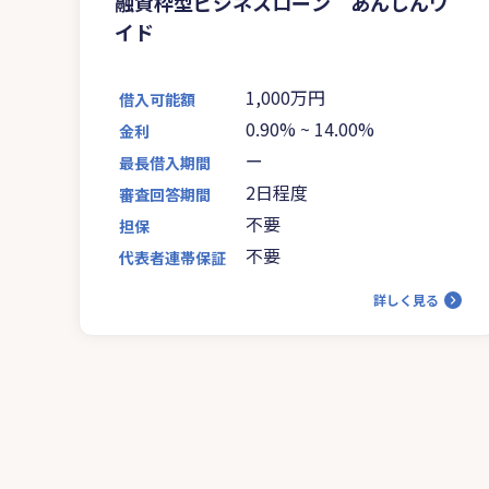
融資枠型ビジネスローン あんしんワ
イド
1,000万円
借入可能額
0.90%
~
14.00%
金利
ー
最長借入期間
2日程度
審査回答期間
不要
担保
不要
代表者連帯保証
詳しく見る