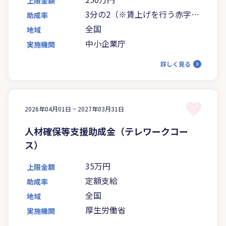
上限金額
3分の2（※賃上げを行う赤字事
助成率
業者は4分の3に引き上げ）
全国
地域
中小企業庁
実施機関
詳しく見る
2026年04月01日 ~
2027年03月31日
人材確保等支援助成金（テレワークコー
ス）
35万円
上限金額
定額支給
助成率
全国
地域
厚生労働省
実施機関