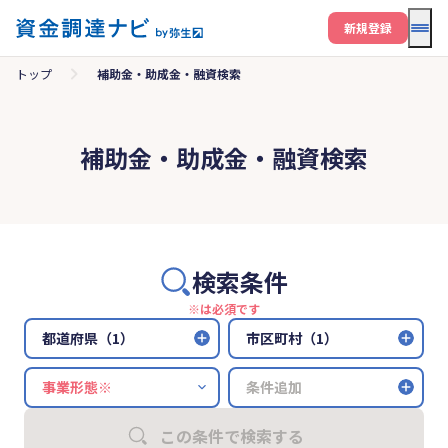
メニ
新規登録
トップ
補助金・助成金・融資検索
補助金・助成金・融資検索
検索条件
※は必須です
都道府県（1）
市区町村（1）
条件追加
この条件で検索する