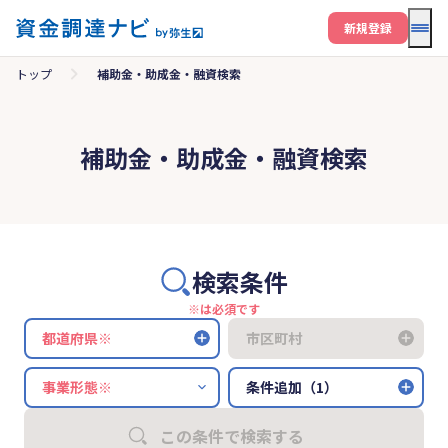
メニ
新規登録
トップ
補助金・助成金・融資検索
補助金・助成金・融資検索
検索条件
※は必須です
都道府県※
市区町村
条件追加（1）
この条件で検索する