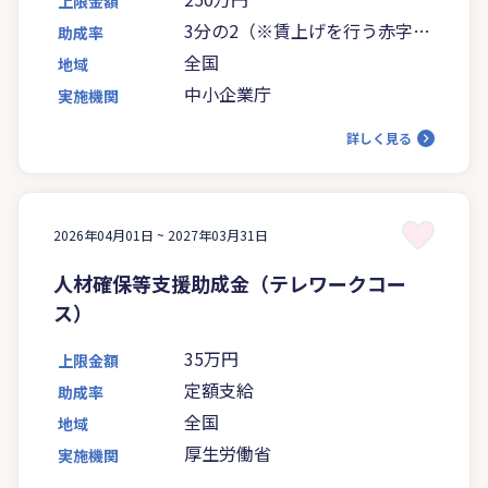
上限金額
3分の2（※賃上げを行う赤字事
助成率
業者は4分の3に引き上げ）
全国
地域
中小企業庁
実施機関
詳しく見る
2026年04月01日 ~
2027年03月31日
人材確保等支援助成金（テレワークコー
ス）
35万円
上限金額
定額支給
助成率
全国
地域
厚生労働省
実施機関