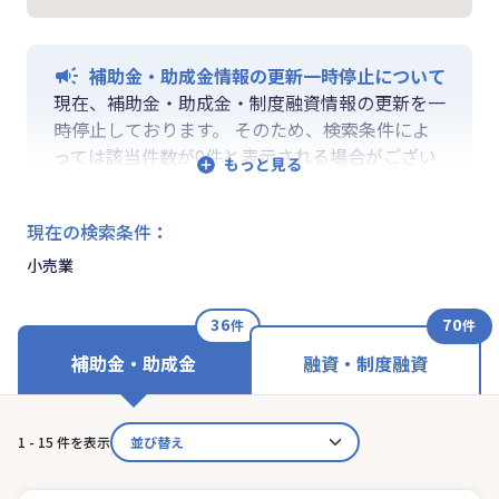
補助金・助成金情報の更新一時停止について
現在、補助金・助成金・制度融資情報の更新を一
時停止しております。 そのため、検索条件によ
っては該当件数が0件と表示される場合がござい
ます。 ご迷惑をおかけしますが、更新再開まで
お待ちいくださいますようお願い申し上げます。
現在の検索条件
：
なお、融資情報、ならびに「学ぶ」「作る」「相
談する」の各機能は通常通りご利用いただけま
小売業
す。
36
70
件
件
補助金・助成金
融資・制度融資
1 - 15 件を表示