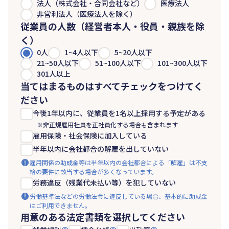
法人（株式会社・合同会社など）
医療法人
非営利法人（医療法人を除く）
従業員の人数（経営者本人・役員・親族を除
く）
0人
1~4人以下
5~20人以下
21~50人以下
51~100人以下
101~300人以下
301人以上
当てはまるものはすべてチェックをつけてく
ださい
今後1年以内に、従業員を1名以上採用する予定がある
※非正規雇用社員を正社員化する場合も含まれます
雇用保険・社会保険に加入している
半年以内に会社都合の解雇を出していない
雇用関係の助成金等は半年以内の会社都合による「解雇」は不支
給の要件に該当する場合が多くなっています。
労務違反（残業代未払い等）を犯していない
労働基準法などの労働法令に違反している場合、基本的に助成金
はご利用できません。
用意のある法定書類を選択してください