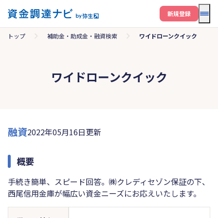
メニ
新規登録
トップ
補助金・助成金・融資検索
ワイドローンクイック
ワイドローンクイック
融資
2022年05月16日更新
概要
手続き簡単、スピード回答。㈱クレディセゾン保証の下、
西尾信用金庫が幅広い資金ニーズにお応えいたします。