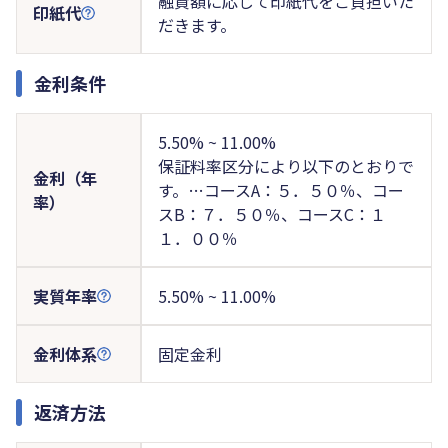
融資額に応じて印紙代をご負担いた
印紙代
だきます。
金利条件
5.50% ~ 11.00%
保証料率区分により以下のとおりで
金利（年
す。…コースA：５．５０％、コー
率）
スB：７．５０％、コースC：１
１．００％
実質年率
5.50% ~ 11.00%
金利体系
固定金利
返済方法