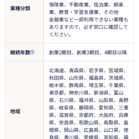
保険業、不動産業、宿泊業、娯楽
業種分類
業、教育・学習支援業、その他
金融業など一部利用できない業種も
ありますので、必ず窓口に確認して
ください。
継続年数
創業2期目、創業3期目、4期目以降
北海道、青森県、岩手県、宮城県、
秋田県、山形県、福島県、茨城県、
栃木県、群馬県、埼玉県、千葉県、
東京都、神奈川県、新潟県、富山
県、石川県、福井県、山梨県、長野
県、岐阜県、静岡県、愛知県、三重
地域
県、滋賀県、京都府、大阪府、兵庫
県、奈良県、和歌山県、鳥取県、島
根県、岡山県、広島県、山口県、徳
島県、香川県、愛媛県、高知県、福