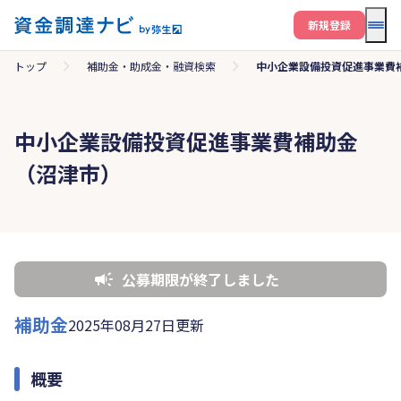
メニ
新規登録
トップ
補助金・助成金・融資検索
中小企業設備投資促進事業費
中小企業設備投資促進事業費補助金
（沼津市）
公募期限が終了しました
補助金
2025年08月27日更新
概要