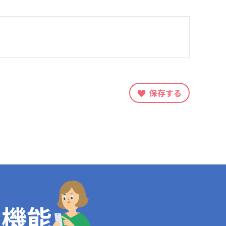
保存する
定機能