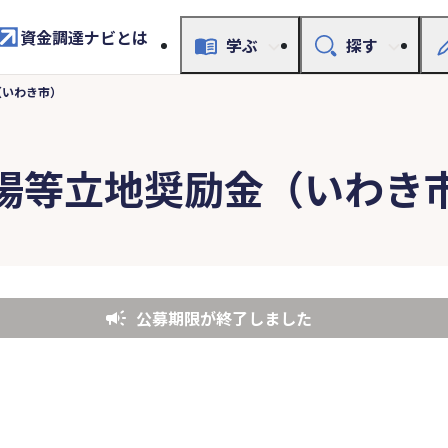
資金調達ナビとは
学ぶ
探す
（いわき市）
場等立地奨励金（いわき
公募期限が終了しました