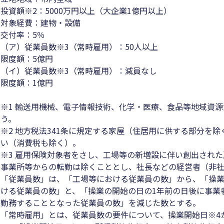
投資額※2：5000万円以上（大企業1億円以上）
対象経費：建物・設備
交付率：5％
（ア）従業員数※3（常時雇用）：50人以上
限度額：5億円
（イ）従業員数※3（常時雇用）：減員なし
限度額：1億円
※1 輸送用機械、電子情報技術、化学・医療、食品等地域資
う。
※2 地方税法341条に規定する家屋（住居用に供する部分を
い（消費税も除く）。
※3 雇用保険対象者をさし、工場等の新増設に伴い創出され
事業所等からの転勤は除くこととし、社長などの経営者（非
「従業員数」は、「工場等における従業員の数」から、「操業
ける従業員の数」と、「操業の開始の日の1年前の日後に事業
勤務することとなった従業員の数」を減じた数とする。
「常時雇用」とは、従業員数の要件について、操業開始日※4