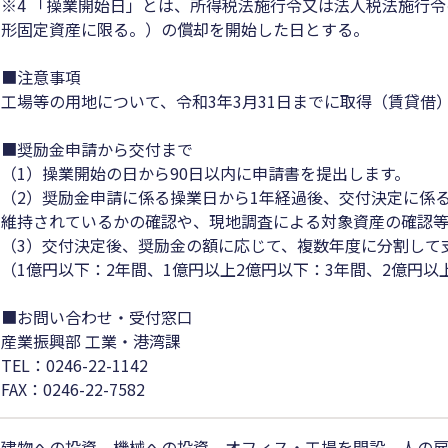
※4 「操業開始日」とは、所得税法施行令又は法人税法施行
形固定資産に限る。）の償却を開始した日とする。
■注意事項
工場等の用地について、令和3年3月31日までに取得（賃貸借
■奨励金申請から交付まで
（1）操業開始の日から90日以内に申請書を提出します。
（2）奨励金申請に係る操業日から1年経過後、交付決定に係
維持されているかの確認や、現地調査による対象資産の確認等
（3）交付決定後、奨励金の額に応じて、複数年度に分割して
（1億円以下：2年間、1億円以上2億円以下：3年間、2億円以
■お問い合わせ・受付窓口
産業振興部 工業・港湾課
TEL：0246-22-1142
FAX：0246-22-7582
建物への投資、機械への投資、オフィス・工場を開設、人の