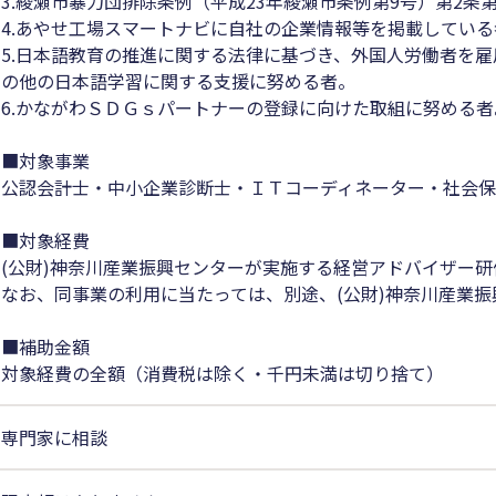
3.綾瀬市暴力団排除条例（平成23年綾瀬市条例第9号）第2条
4.あやせ工場スマートナビに自社の企業情報等を掲載してい
5.日本語教育の推進に関する法律に基づき、外国人労働者を
の他の日本語学習に関する支援に努める者。
6.かながわＳＤＧｓパートナーの登録に向けた取組に努める者
■対象事業
公認会計士・中小企業診断士・ＩＴコーディネーター・社会
■対象経費
(公財)神奈川産業振興センターが実施する経営アドバイザー
なお、同事業の利用に当たっては、別途、(公財)神奈川産業
■補助金額
対象経費の全額（消費税は除く・千円未満は切り捨て）
専門家に相談