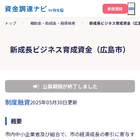
メニ
新規登録
トップ
補助金・助成金・融資検索
新成長ビジネス育成資金（広
新成長ビジネス育成資金（広島市）
公募期限が終了しました
制度融資
2025年05月30日更新
概要
市内中小企業者及び組合で、市の経済成長の牽引に寄与す