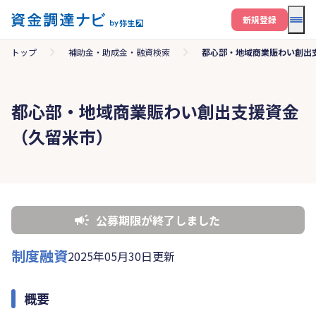
メニ
新規登録
トップ
補助金・助成金・融資検索
都心部・地域商業賑わい創出
都心部・地域商業賑わい創出支援資金
（久留米市）
公募期限が終了しました
制度融資
2025年05月30日更新
概要