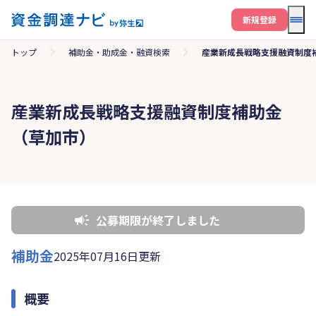
メニ
新規登録
トップ
補助金・助成金・融資検索
産業新成長戦略支援融資制度
産業新成長戦略支援融資制度補助金
（草加市）
公募期限が終了しました
補助金
2025年07月16日更新
概要