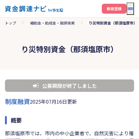
メニ
新規登録
トップ
補助金・助成金・融資検索
り災特別資金（那須塩原市）
り災特別資金（那須塩原市）
公募期限が終了しました
制度融資
2025年07月16日更新
概要
那須塩原市では、市内の中小企業者で、自然災害により罹