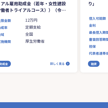
イアル雇用助成金（若年・女性建設
り」
労働者トライアルコース））（令和8
年度）
借入可能額
12万円
上限金額
金利
定額支給
助成率
最長借入期
全国
地域
審査回答期
厚生労働省
実施機関
担保
代表者連帯
詳しく見る
助成金
融資