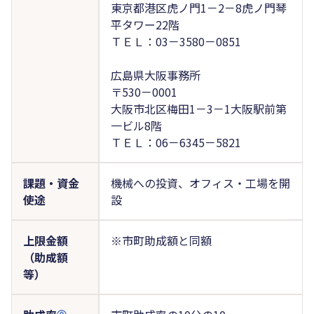
東京都港区虎ノ門1－2－8虎ノ門琴
平タワー22階
ＴＥＬ：03－3580－0851
広島県大阪事務所
〒530－0001
大阪市北区梅田1－3－1大阪駅前第
一ビル8階
ＴＥＬ：06－6345－5821
課題・資金
機械への投資、オフィス・工場を開
使途
設
上限金額
※市町助成額と同額
（助成額
等）