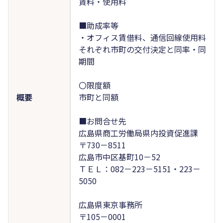
賃料・使用料
■助成率等
・オフィス賃借料、通信回線使用料
それぞれ市町の交付決定と同率・同
期間
〇限度額
概要
市町と同額
■お問合せ先
広島県商工労働局県内投資促進課
〒730－8511
広島市中区基町10－52
ＴＥＬ：082－223－5151・223－
5050
広島県東京事務所
〒105－0001