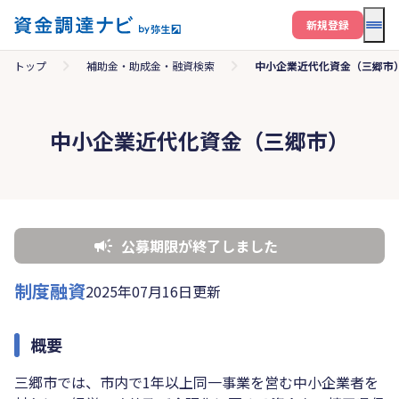
メニ
新規登録
トップ
補助金・助成金・融資検索
中小企業近代化資金（三郷市
中小企業近代化資金（三郷市）
公募期限が終了しました
制度融資
2025年07月16日更新
概要
三郷市では、市内で1年以上同一事業を営む中小企業者を