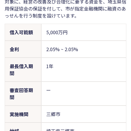
対象に、経営の改善及び合理化に要する資金を、埼玉県信
用保証協会の保証を付して、市が指定金融機関に融資のあ
っせんを行う制度を設けています。
借入可能額
5,000万円
金利
2.05%
~
2.05%
最長借入期
1年
間
審査回答期
ー
間
実施機関
三郷市
地域
埼玉県三郷市