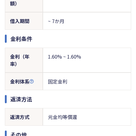
額）
借入期間
~ 7か月
金利条件
金利（年
1.60% ~ 1.60%
率）
金利体系
固定金利
返済方法
返済方式
元金均等償還
その他