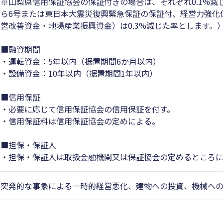
※山梨県信用保証協会の保証付きの場合は、それぞれ0.1%減
ら6号または東日本大震災復興緊急保証の保証付、経営力強化
営改善資金・地場産業振興資金）は0.3%減じた率とします。
■融資期間
・運転資金：5年以内（据置期間6か月以内）
・設備資金：10年以内（据置期間1年以内）
■信用保証
・必要に応じて信用保証協会の信用保証を付す。
・信用保証料は信用保証協会の定めによる。
■担保・保証人
・担保・保証人は取扱金融機関又は保証協会の定めるところ
突発的な事象による一時的経営悪化、建物への投資、機械へ