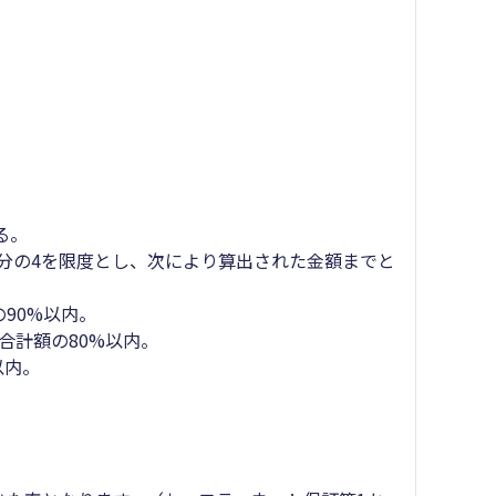
。
る。
5分の4を限度とし、次により算出された金額までと
90%以内。
合計額の80%以内。
以内。