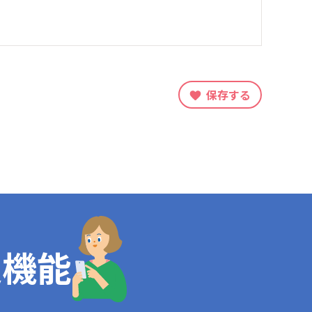
保存する
定機能