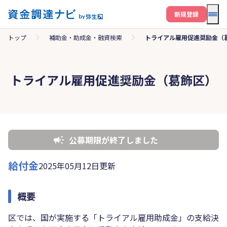
メニ
新規登録
トップ
補助金・助成金・融資検索
トライアル雇用促進奨励金（
トライアル雇用促進奨励金（葛飾区）
公募期限が終了しました
給付金
2025年05月12日更新
概要
区では、国が実施する「トライアル雇用助成金」の支給決