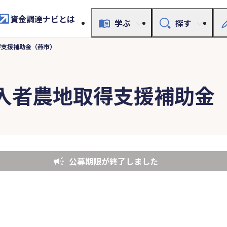
資金調達ナビとは
学ぶ
探す
得支援補助金（燕市）
入者農地取得支援補助金
公募期限が終了しました