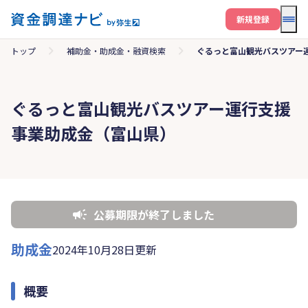
メニ
新規登録
トップ
補助金・助成金・融資検索
ぐるっと富山観光バスツアー
ぐるっと富山観光バスツアー運行支援
事業助成金（富山県）
公募期限が終了しました
助成金
2024年10月28日更新
概要