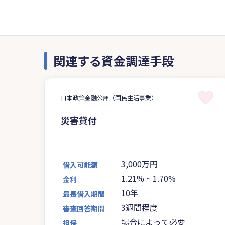
関連する資金調達手段
日本政策金融公庫（国民生活事業）
災害貸付
3,000万円
借入可能額
1.21%
~
1.70%
金利
10年
最長借入期間
3週間程度
審査回答期間
場合によって必要
担保