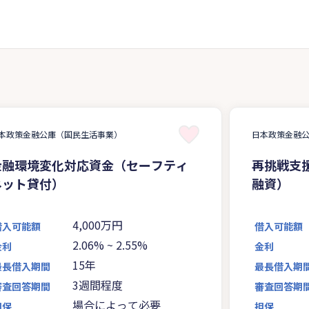
本政策金融公庫（国民生活事業）
日本政策金融
金融環境変化対応資金（セーフティ
再挑戦支
ネット貸付）
融資）
4,000万円
借入可能額
借入可能額
2.06%
~
2.55%
金利
金利
15年
最長借入期間
最長借入期
3週間程度
審査回答期間
審査回答期
場合によって必要
担保
担保