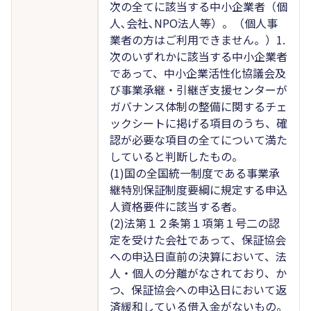
次の全てに該当する中小企業者（個
人､会社､NPO法人等）。（個人事
業者の方はご利用できません。）1.
次のいずれかに該当する中小企業者
であって、中小企業活性化協議会及
び事業承継・引継ぎ支援センターが
ガバナンス体制の整備に関するチェ
ックシートに掲げる項目のうち、確
認が必要な項目の全てについて満た
していると判断したもの。
(1)国の全国統一制度である事業承
継特別保証制度要綱に規定する申込
人資格要件に該当する者。
(2)法第１２条第１項第１号二の認
定を受けた会社であって、保証協会
への申込日直前の決算において、法
人・個人の分離がなされており、か
つ、保証協会への申込日において返
済緩和している借入金がないもの。