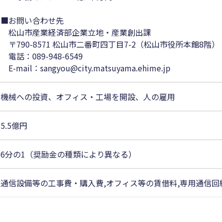
■お問い合わせ先
松山市産業経済部企業立地・産業創出課
〒790-8571 松山市二番町四丁目7-2（松山市役所本館8階）
電話：089-948-6549
E-mail：sangyou@city.matsuyama.ehime.jp
機械への投資、オフィス・工場を開設、人の雇用
5.5億円
6分の1（奨励金の種類により異なる）
通信設備等の工事費・購入費,オフィス等の賃借料,専用通信回