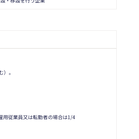
増設・移設を行う企業
む）。
）
用従業員又は転勤者の場合は1/4