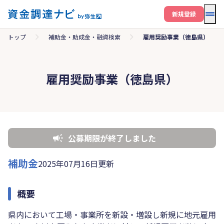
メニ
新規登録
トップ
補助金・助成金・融資検索
雇用奨励事業（徳島県）
雇用奨励事業（徳島県）
公募期限が終了しました
補助金
2025年07月16日更新
概要
県内において工場・事業所を新設・増設し新規に地元雇用