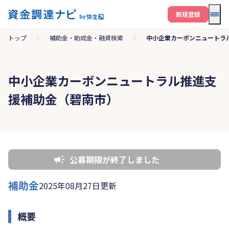
メニ
新規登録
トップ
補助金・助成金・融資検索
中小企業カーボンニュートラ
中小企業カーボンニュートラル推進支
援補助金（碧南市）
公募期限が終了しました
補助金
2025年08月27日更新
概要