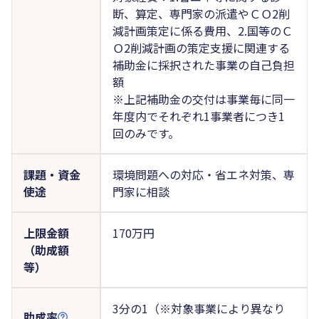
断、算定、専門家の派遣やＣＯ2削
減計画策定に係る費用、2.国等のＣ
Ｏ2削減計画の策定支援に関連する
補助金に採択された事業の自己負担
額
※上記補助金の交付は事業毎に同一
年度内でそれぞれ1事業者につき1
回のみです。
課題・資金
環境問題への対応・省エネ対策、専
使途
門家に相談
上限金額
170万円
（助成額
等）
3分の1（※対象事業により異なり
助成率