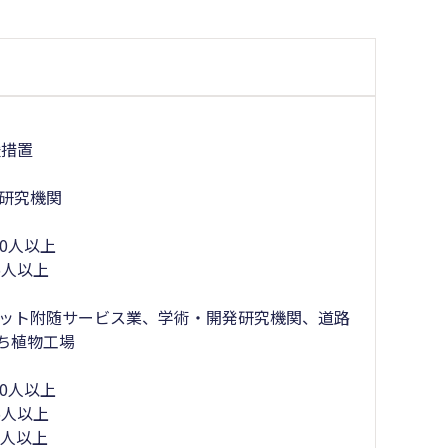
援措置
発研究機関
10人以上
5人以上
ターネット附随サービス業、学術・開発研究機関、道路
うち植物工場
10人以上
5人以上
5人以上