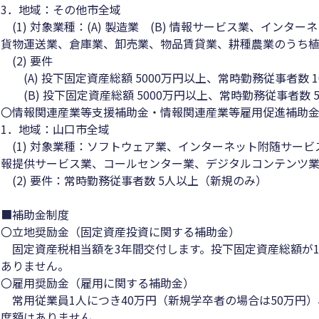
3．地域：その他市全域
(1) 対象業種：(A) 製造業 (B) 情報サービス業、イン
貨物運送業、倉庫業、卸売業、物品賃貸業、耕種農業のうち
(2) 要件
(A) 投下固定資産総額 5000万円以上、常時勤務従事者数 
(B) 投下固定資産総額 5000万円以上、常時勤務従事者数 
〇情報関連産業等支援補助金・情報関連産業等雇用促進補助
1．地域：山口市全域
(1) 対象業種：ソフトウェア業、インターネット附随サー
報提供サービス業、コールセンター業、デジタルコンテンツ
(2) 要件：常時勤務従事者数 5人以上（新規のみ）
■補助金制度
〇立地奨励金（固定資産投資に関する補助金）
固定資産税相当額を3年間交付します。投下固定資産総額が1
ありません。
〇雇用奨励金（雇用に関する補助金）
常用従業員1人につき40万円（新規学卒者の場合は50万円）
度額はありません。