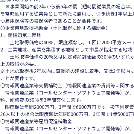
※事業開始の前2年から後5年の間（短時間従業員の場合は、
を常時使用する従業員として新たに雇用し、引き続き1年以上
つ雇用保険等の被保険者であることが要件です。
〇企業用地取得補助金（土地取得に関する補助金）
1．鋳銭司第二団地
土地取得価格の40％。限度額なし。１回に2000平方メー
2．工業地域、産業を集積する地域として市長が指定する地域
土地取得価格の20%又は固定資産評価額の30%のいずれか低
上の取得が必要。
※土地の取得後2年以内に事業所の建設に着手、又は3年以内
ことが要件です。
〇情報関連産業等支援補助金（情報関連産業の賃貸等に関す
情報関連産業（コールセンター・ソフトウェア開発等）が、
料、研修費の50％を3年間交付します。
限度額は年間2000万円、3年間で6000万円です。投下固定
30人以上の場合は限度額は年間5000万円、3年間で1億5000
〇情報関連産業等雇用促進補助金
情報関連産業（コールセンター・ソフトウェア開発等）が、賃