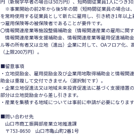
円（新規学卒者の場合は50万円）、短時間従業員1人につき3
※事業開始の前2年から後5年の間（短時間従業員の場合は、
を常時使用する従業員として新たに雇用し、引き続き1年以上
つ雇用保険等の被保険者であることが要件です。
〇情報関連産業等施設整備補助金（情報関連産業の雇用に関
情報関連産業等支援補助金、情報関連産業等雇用促進補助金
ル等の所有者又は立地（進出）企業に対して、OAフロア化、
（上限200万円）。
■留意事項
・立地奨励金、雇用奨励金及び企業用地取得補助金と情報関
助金は重複して交付できません（選択制です）。
・企業立地促進法又は地域未来投資促進法に基づく支援措置
部分は立地奨励金から差し引きます。
・産業を集積する地域については事前に申請が必要になります
■問い合わせ先
山口市商工振興部産業立地推進課
〒753-8650 山口市亀山町2番1号