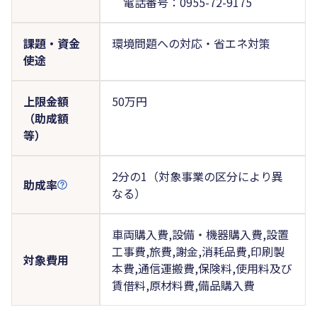
電話番号：0955-72-9175
課題・資金
環境問題への対応・省エネ対策
使途
上限金額
50万円
（助成額
等）
2分の1（対象事業の区分により異
助成率
なる）
車両購入費,設備・機器購入費,設置
工事費,旅費,謝金,消耗品費,印刷製
対象費用
本費,通信運搬費,保険料,使用料及び
賃借料,原材料費,備品購入費