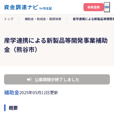
メニ
新規登録
トップ
補助金・助成金・融資検索
産学連携による新製品等開発
産学連携による新製品等開発事業補助
金（熊谷市）
公募期限が終了しました
補助金
2025年05月12日更新
概要