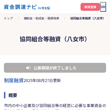
メニ
新規登録
トップ
補助金・助成金・融資検索
協同組合等融資（八女市）
協同組合等融資（八女市）
公募期限が終了しました
制度融資
2025年08月27日更新
概要
市内の中小企業及び協同組合等の経営に必要な事業資金の