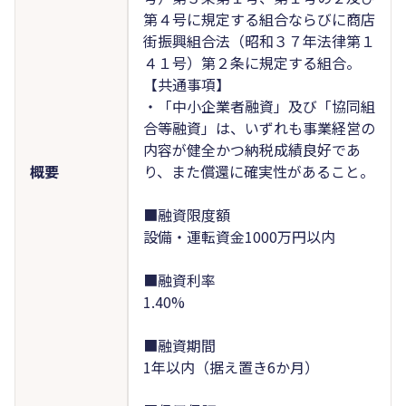
第４号に規定する組合ならびに商店
街振興組合法（昭和３７年法律第１
４１号）第２条に規定する組合。
【共通事項】
・「中小企業者融資」及び「協同組
合等融資」は、いずれも事業経営の
内容が健全かつ納税成績良好であ
概要
り、また償還に確実性があること。
■融資限度額
設備・運転資金1000万円以内
■融資利率
1.40%
■融資期間
1年以内（据え置き6か月）