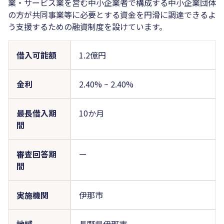
業・サービス業を営む中小企業者で構成する中小企業団体
の方が共同事業等に必要とする資金を円滑に調達できるよ
う支援するための融資制度を設けています。
借入可能額
1.2億円
金利
2.40%
~
2.40%
最長借入期
10か月
間
審査回答期
ー
間
実施機関
伊那市
地域
長野県伊那市