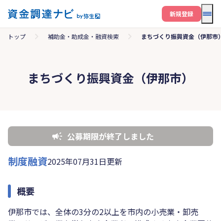
メニ
新規登録
トップ
補助金・助成金・融資検索
まちづくり振興資金（伊那市
まちづくり振興資金（伊那市）
公募期限が終了しました
制度融資
2025年07月31日更新
概要
伊那市では、全体の3分の2以上を市内の小売業・卸売