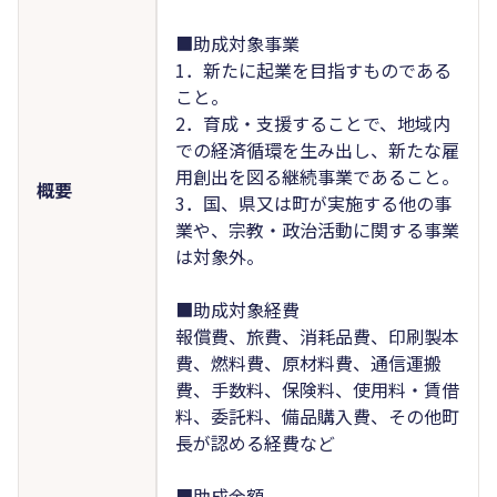
■助成対象事業
1．新たに起業を目指すものである
こと。
2．育成・支援することで、地域内
での経済循環を生み出し、新たな雇
用創出を図る継続事業であること。
概要
3．国、県又は町が実施する他の事
業や、宗教・政治活動に関する事業
は対象外。
■助成対象経費
報償費、旅費、消耗品費、印刷製本
費、燃料費、原材料費、通信運搬
費、手数料、保険料、使用料・賃借
料、委託料、備品購入費、その他町
長が認める経費など
■助成金額