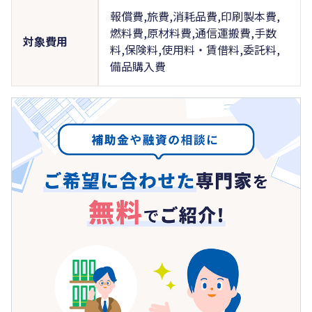
報償費,旅費,消耗品費,印刷製本費,
燃料費,原材料費,通信運搬費,手数
対象費用
料,保険料,使用料・賃借料,委託料,
備品購入費