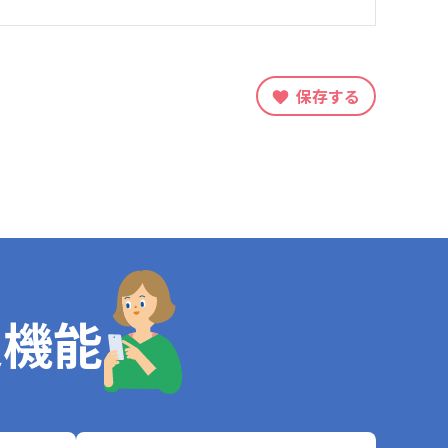
保存する
定機能