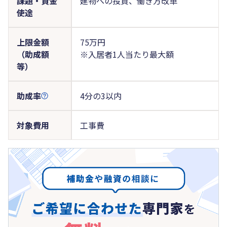
課題・資金
建物への投資、働き方改革
使途
上限金額
75万円
（助成額
※入居者1人当たり最大額
等）
助成率
4分の3以内
対象費用
工事費