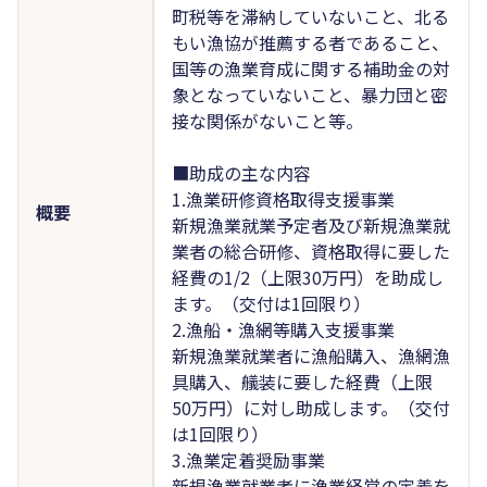
町税等を滞納していないこと、北る
もい漁協が推薦する者であること、
国等の漁業育成に関する補助金の対
象となっていないこと、暴力団と密
接な関係がないこと等。
■助成の主な内容
1.漁業研修資格取得支援事業
概要
新規漁業就業予定者及び新規漁業就
業者の総合研修、資格取得に要した
経費の1/2（上限30万円）を助成し
ます。（交付は1回限り）
2.漁船・漁網等購入支援事業
新規漁業就業者に漁船購入、漁網漁
具購入、艤装に要した経費（上限
50万円）に対し助成します。（交付
は1回限り）
3.漁業定着奨励事業
新規漁業就業者に漁業経営の定着を