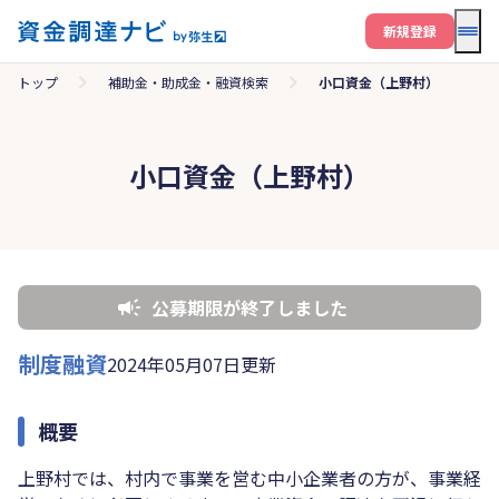
メニ
新規登録
トップ
補助金・助成金・融資検索
小口資金（上野村）
小口資金（上野村）
公募期限が終了しました
制度融資
2024年05月07日更新
概要
上野村では、村内で事業を営む中小企業者の方が、事業経