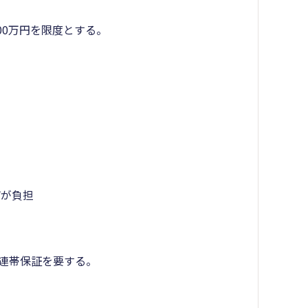
00万円を限度とする。
市が負担
み連帯保証を要する。