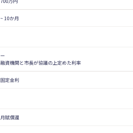
700万円
~ 10か月
ー
融資機関と市長が協議の上定めた利率
固定金利
月賦償還